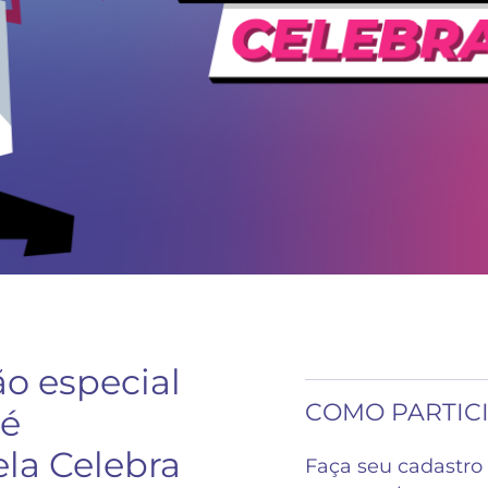
o especial
COMO PARTIC
 é
ela Celebra
Faça seu cadastro 