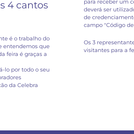
para receber um có
s 4 cantos
deverá ser utilizad
de credenciamento
campo "Código de
te é o trabalho do
Os 3 representant
 e entendemos que
visitantes para a f
a feira é graças a
-lo por todo o seu
radores
ição da Celebra