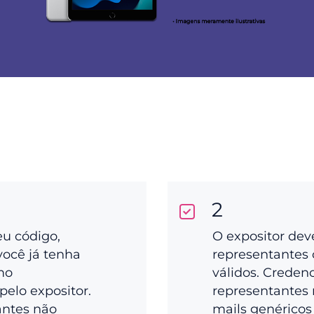
2
eu código,
O expositor dev
você já tenha
representantes 
mo
válidos. Creden
pelo expositor.
representantes 
antes não
mails genéricos