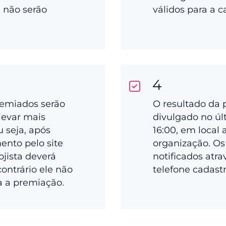
a não serão
válidos para a 
4
remiados serão
O resultado da 
levar mais
divulgado no últ
ou seja, após
16:00, em local 
ento pelo site
organização. Os
ojista deverá
notificados atra
 contrário ele não
telefone cadast
a a premiação.