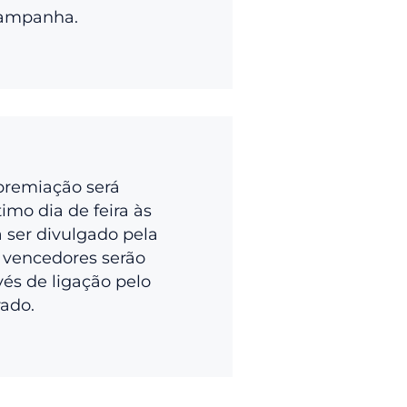
campanha.
premiação será
imo dia de feira às
a ser divulgado pela
 vencedores serão
vés de ligação pelo
rado.