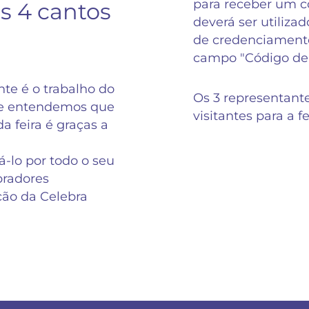
para receber um có
s 4 cantos
deverá ser utilizad
de credenciamento
campo "Código de
te é o trabalho do
Os 3 representant
 e entendemos que
visitantes para a f
a feira é graças a
-lo por todo o seu
radores
ição da Celebra