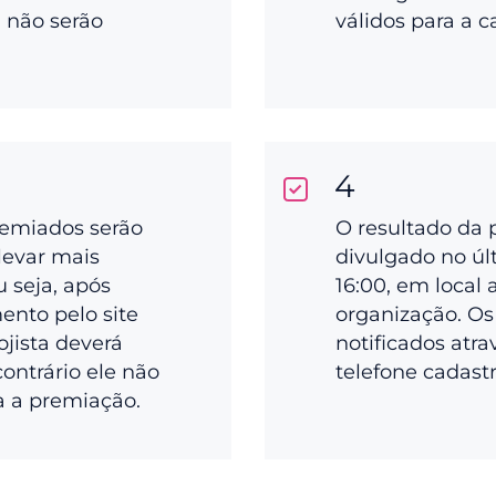
a não serão
válidos para a 
4
remiados serão
O resultado da 
levar mais
divulgado no últ
ou seja, após
16:00, em local 
ento pelo site
organização. Os
ojista deverá
notificados atra
 contrário ele não
telefone cadast
a a premiação.