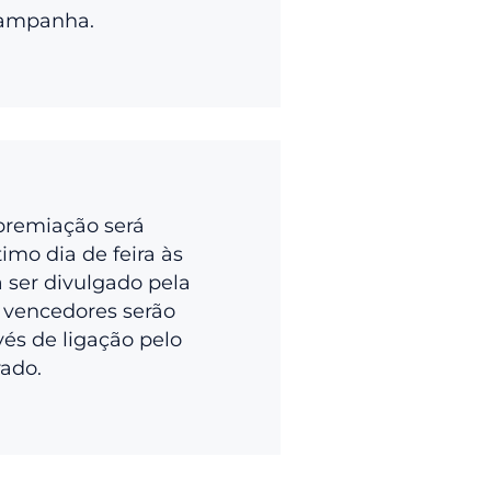
campanha.
premiação será
imo dia de feira às
a ser divulgado pela
 vencedores serão
vés de ligação pelo
rado.