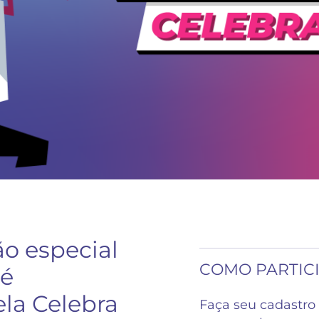
o especial
COMO PARTIC
 é
ela Celebra
Faça seu cadastro 