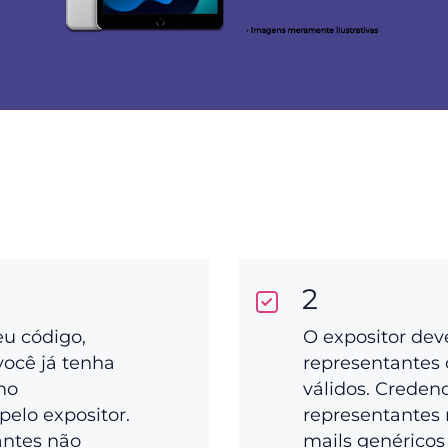
2
eu código,
O expositor dev
você já tenha
representantes 
mo
válidos. Creden
pelo expositor.
representantes 
antes não
mails genéricos