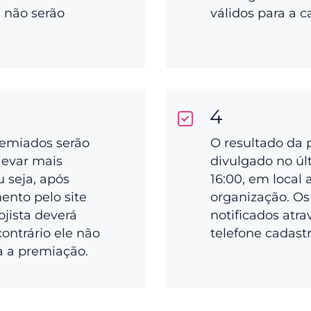
a não serão
válidos para a 
4
remiados serão
O resultado da 
levar mais
divulgado no últ
ou seja, após
16:00, em local 
ento pelo site
organização. Os
ojista deverá
notificados atra
 contrário ele não
telefone cadast
a a premiação.