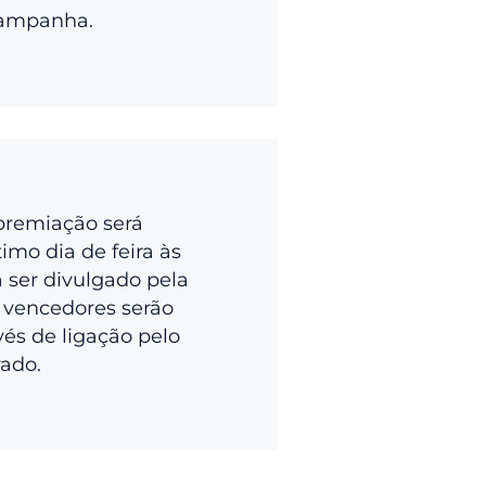
campanha.
premiação será
imo dia de feira às
a ser divulgado pela
 vencedores serão
vés de ligação pelo
rado.