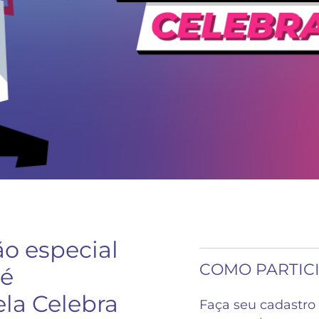
o especial
COMO PARTIC
 é
ela Celebra
Faça seu cadastro 