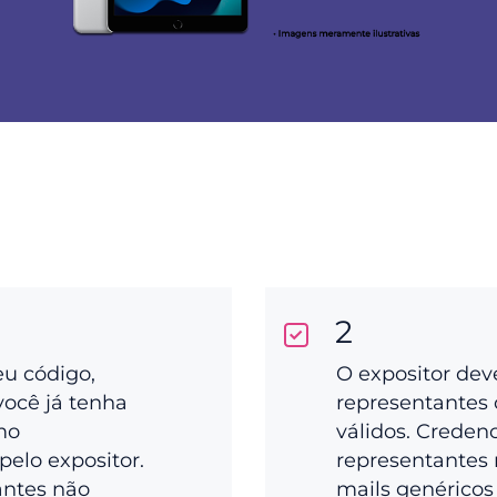
2
eu código,
O expositor dev
você já tenha
representantes 
mo
válidos. Creden
pelo expositor.
representantes 
antes não
mails genéricos