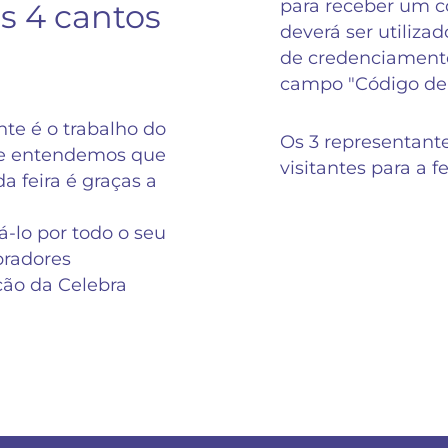
para receber um có
s 4 cantos
deverá ser utilizad
de credenciamento
campo "Código de
te é o trabalho do
Os 3 representant
 e entendemos que
visitantes para a f
a feira é graças a
-lo por todo o seu
radores
ição da Celebra