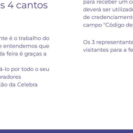
para receber um có
s 4 cantos
deverá ser utilizad
de credenciamento
campo "Código de
te é o trabalho do
Os 3 representant
 e entendemos que
visitantes para a f
a feira é graças a
-lo por todo o seu
radores
ição da Celebra