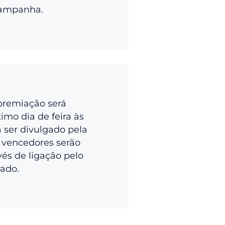
campanha.
premiação será
imo dia de feira às
a ser divulgado pela
 vencedores serão
vés de ligação pelo
rado.