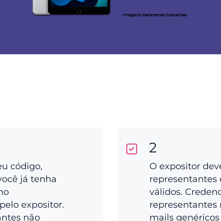
2
eu código,
O expositor dev
você já tenha
representantes 
mo
válidos. Creden
pelo expositor.
representantes 
antes não
mails genéricos