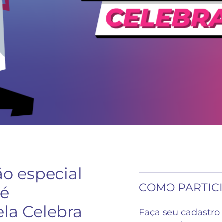
o especial
COMO PARTIC
 é
ela Celebra
Faça seu cadastro 