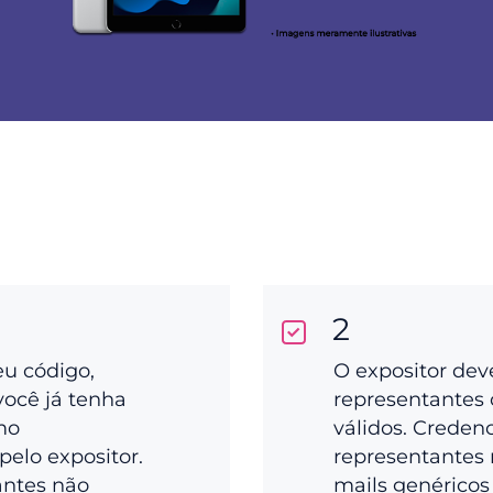
2
eu código,
O expositor dev
você já tenha
representantes 
mo
válidos. Creden
pelo expositor.
representantes 
antes não
mails genéricos