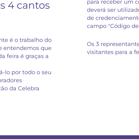
para receber um có
s 4 cantos
deverá ser utilizad
de credenciamento
campo "Código de
te é o trabalho do
Os 3 representant
 e entendemos que
visitantes para a f
a feira é graças a
-lo por todo o seu
radores
ição da Celebra