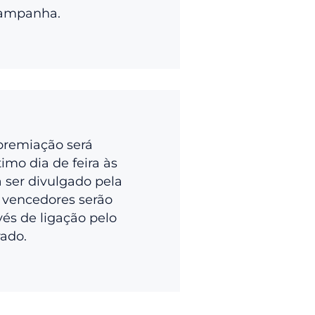
campanha.
premiação será
imo dia de feira às
a ser divulgado pela
 vencedores serão
vés de ligação pelo
rado.