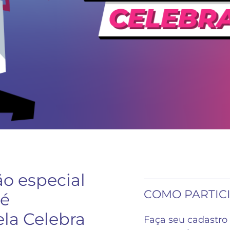
o especial
COMO PARTIC
 é
ela Celebra
Faça seu cadastro 