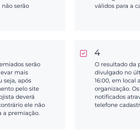
a não serão
válidos para a 
4
remiados serão
O resultado da 
levar mais
divulgado no últ
ou seja, após
16:00, em local 
ento pelo site
organização. Os
ojista deverá
notificados atra
 contrário ele não
telefone cadast
a a premiação.