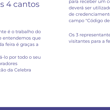
para receber um có
s 4 cantos
deverá ser utilizad
de credenciamento
campo "Código de
te é o trabalho do
Os 3 representant
 e entendemos que
visitantes para a f
a feira é graças a
-lo por todo o seu
radores
ição da Celebra