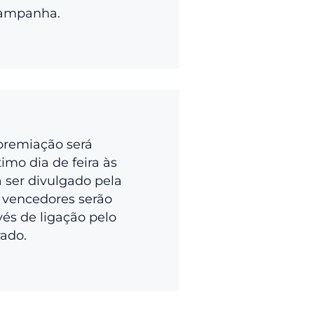
campanha.
premiação será
imo dia de feira às
a ser divulgado pela
 vencedores serão
vés de ligação pelo
rado.