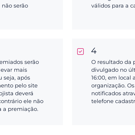
a não serão
válidos para a 
4
remiados serão
O resultado da 
levar mais
divulgado no últ
ou seja, após
16:00, em local 
ento pelo site
organização. Os
ojista deverá
notificados atra
 contrário ele não
telefone cadast
a a premiação.