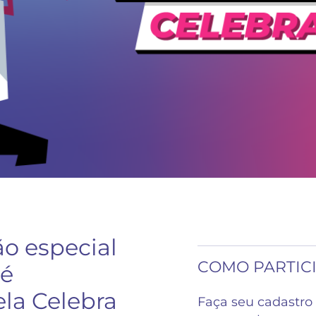
o especial
COMO PARTIC
 é
ela Celebra
Faça seu cadastro 