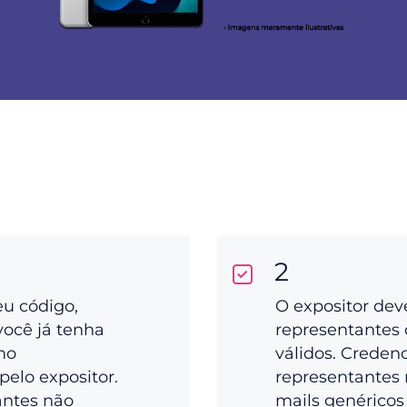
2
eu código,
O expositor dev
você já tenha
representantes 
mo
válidos. Creden
pelo expositor.
representantes 
antes não
mails genéricos