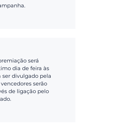
campanha.
premiação será
imo dia de feira às
a ser divulgado pela
 vencedores serão
vés de ligação pelo
rado.