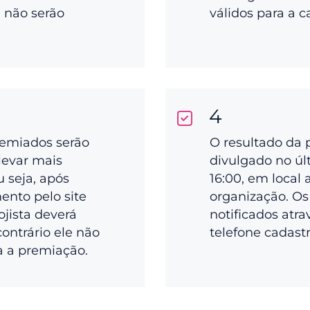
a não serão
válidos para a 
4
remiados serão
O resultado da 
levar mais
divulgado no últ
ou seja, após
16:00, em local 
ento pelo site
organização. Os
ojista deverá
notificados atra
 contrário ele não
telefone cadast
a a premiação.