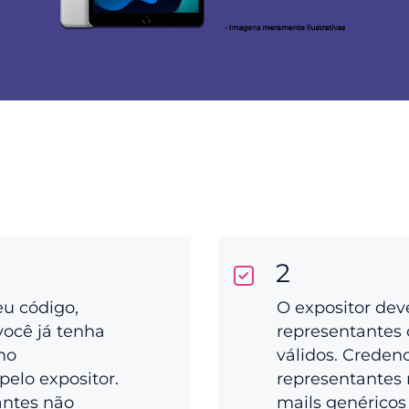
2
eu código,
O expositor dev
você já tenha
representantes 
mo
válidos. Creden
pelo expositor.
representantes 
antes não
mails genéricos