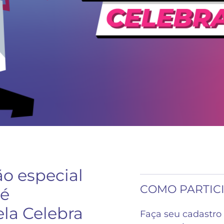
o especial
COMO PARTIC
 é
ela Celebra
Faça seu cadastro 