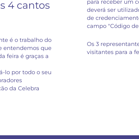
para receber um có
s 4 cantos
deverá ser utilizad
de credenciamento
campo "Código de
te é o trabalho do
Os 3 representant
 e entendemos que
visitantes para a f
a feira é graças a
-lo por todo o seu
radores
ição da Celebra