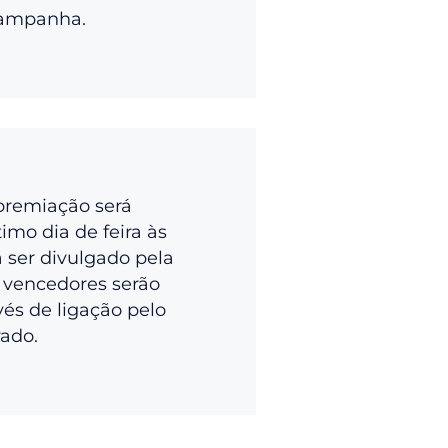
campanha.
premiação será
imo dia de feira às
a ser divulgado pela
 vencedores serão
vés de ligação pelo
rado.