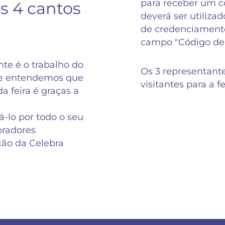
para receber um có
s 4 cantos
deverá ser utilizad
de credenciamento
campo "Código de
te é o trabalho do
Os 3 representant
 e entendemos que
visitantes para a f
a feira é graças a
-lo por todo o seu
radores
ição da Celebra