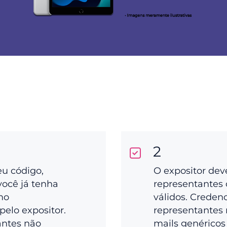
2
eu código,
O expositor dev
você já tenha
representantes 
mo
válidos. Creden
pelo expositor.
representantes 
antes não
mails genéricos