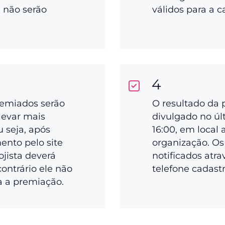
a não serão
válidos para a 
4
remiados serão
O resultado da 
levar mais
divulgado no últ
ou seja, após
16:00, em local 
ento pelo site
organização. Os
ojista deverá
notificados atra
 contrário ele não
telefone cadast
a a premiação.