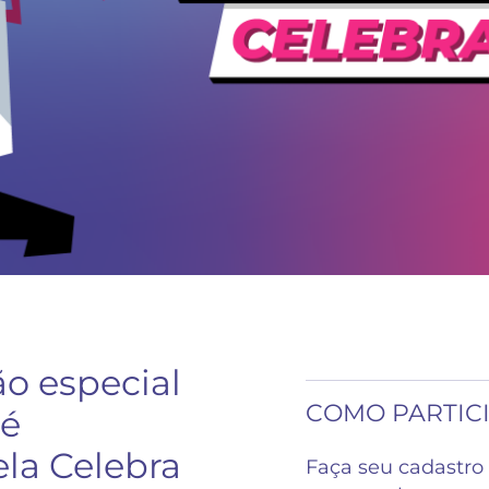
o especial
COMO PARTIC
 é
ela Celebra
Faça seu cadastro 