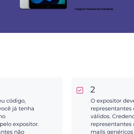
2
eu código,
O expositor dev
você já tenha
representantes 
mo
válidos. Creden
pelo expositor.
representantes 
antes não
mails genéricos