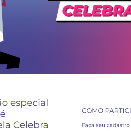
o especial
COMO PARTIC
 é
ela Celebra
Faça seu cadastro 