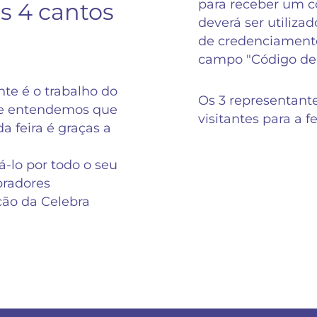
para receber um có
s 4 cantos
deverá ser utilizad
de credenciamento
campo "Código de
te é o trabalho do
Os 3 representant
 e entendemos que
visitantes para a f
a feira é graças a
-lo por todo o seu
radores
ição da Celebra