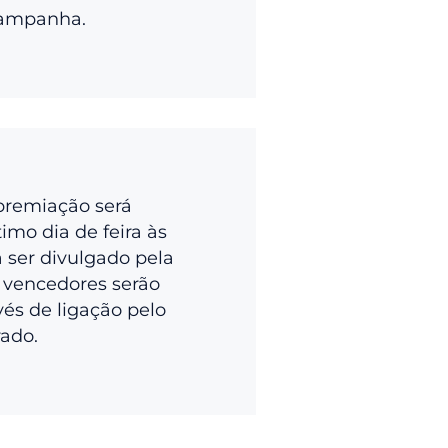
campanha.
premiação será
imo dia de feira às
a ser divulgado pela
 vencedores serão
vés de ligação pelo
rado.