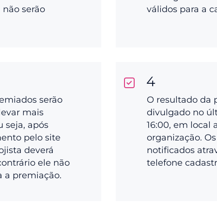
a não serão
válidos para a 
4
remiados serão
O resultado da 
levar mais
divulgado no últ
ou seja, após
16:00, em local 
ento pelo site
organização. Os
ojista deverá
notificados atra
 contrário ele não
telefone cadast
a a premiação.