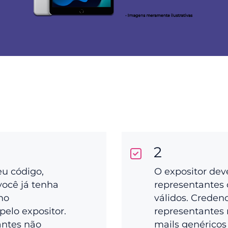
2
eu código,
O expositor dev
você já tenha
representantes 
mo
válidos. Creden
pelo expositor.
representantes 
antes não
mails genéricos