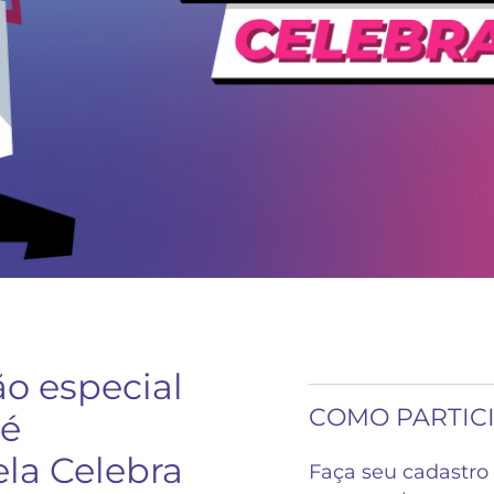
o especial
COMO PARTIC
 é
ela Celebra
Faça seu cadastro 