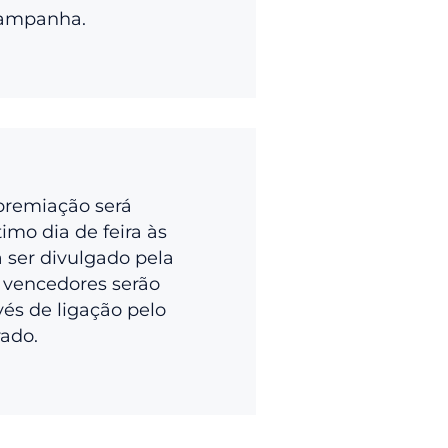
campanha.
premiação será
imo dia de feira às
a ser divulgado pela
 vencedores serão
vés de ligação pelo
rado.