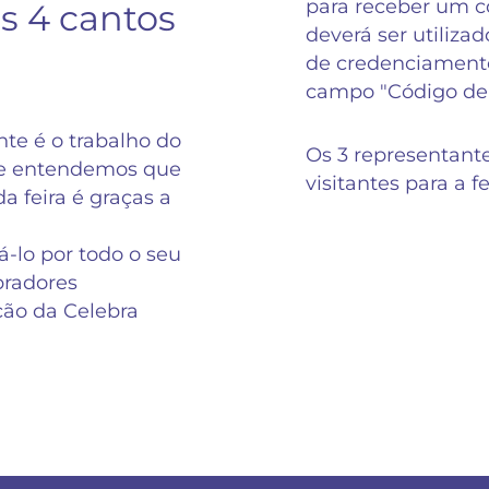
para receber um có
s 4 cantos
deverá ser utilizad
de credenciamento
campo "Código de
te é o trabalho do
Os 3 representant
 e entendemos que
visitantes para a f
a feira é graças a
-lo por todo o seu
radores
ição da Celebra