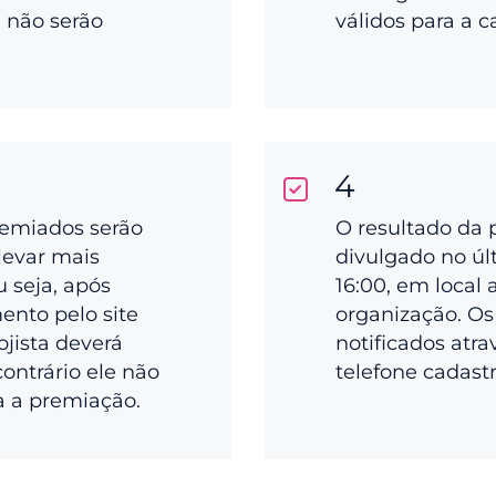
a não serão
válidos para a 
4
remiados serão
O resultado da 
levar mais
divulgado no últ
ou seja, após
16:00, em local 
ento pelo site
organização. Os
ojista deverá
notificados atra
 contrário ele não
telefone cadast
a a premiação.